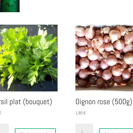
-
pièce
sil plat (bouquet)
Oignon rose (500g)
€
1,80
€
ité
quantité