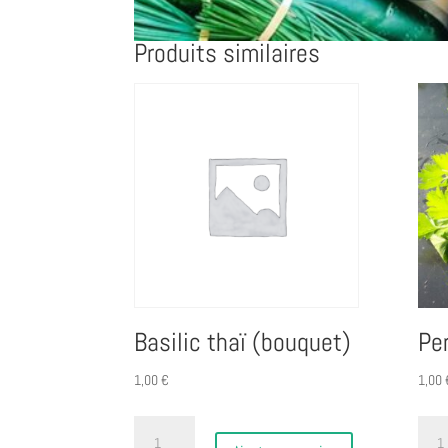
Produits similaires
Basilic thaï (bouquet)
Per
1,00
€
1,00
quantité
quant