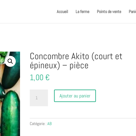
Accueil
La ferme
Points de vente
Pani
Concombre Akito (court et
épineux) – pièce
1,00
€
quantité
Ajouter au panier
de
Concombre
Akito
(court
Catégorie :
AB
et
épineux)