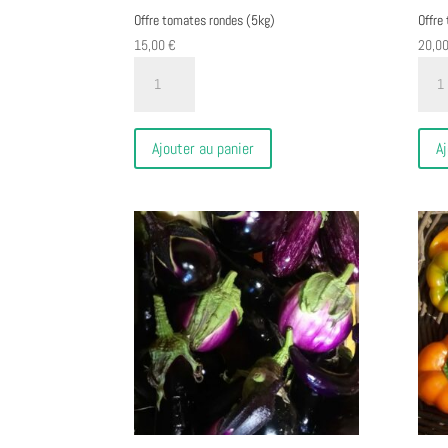
Offre tomates rondes (5kg)
Offre
15,00
€
20,0
quantité
quant
de
de
Offre
Offre
tomates
toma
Ajouter au panier
Aj
rondes
ancie
(5kg)
(5kg)