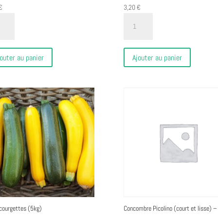
€
3,20
€
ité
quantité
de
ettes
Courgettes
s
jaunes
outer au panier
Ajouter au panier
(1kg)
 courgettes (5kg)
Concombre Picolino (court et lisse) –