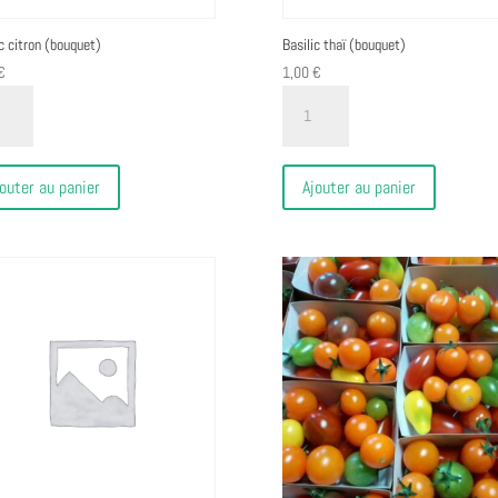
ic citron (bouquet)
Basilic thaï (bouquet)
€
1,00
€
ité
quantité
de
c
Basilic
thaï
outer au panier
Ajouter au panier
uet)
(bouquet)