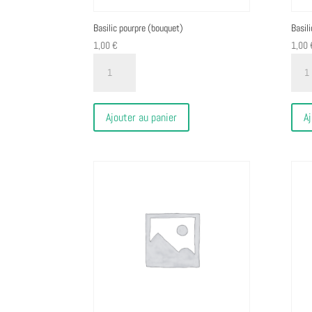
Basilic pourpre (bouquet)
Basil
1,00
€
1,00
quantité
quant
de
de
Basilic
Basili
pourpre
citron
Ajouter au panier
Aj
(bouquet)
(bouq