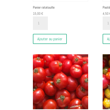
Panier ratatouille
Pastè
15,00
€
4,50
quantité
quant
de
de
Panier
Pastè
ratatouille
(1kg)
Ajouter au panier
Aj