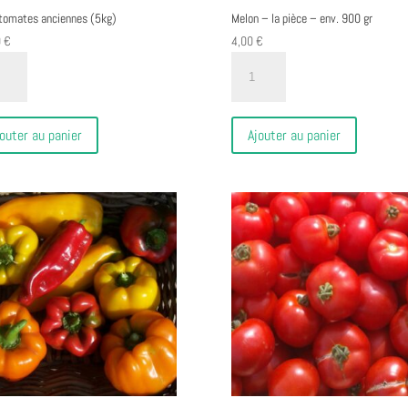
 tomates anciennes (5kg)
Melon – la pièce – env. 900 gr
0
€
4,00
€
ité
quantité
de
Melon
tes
-
outer au panier
Ajouter au panier
nnes
la
pièce
-
env.
900
gr