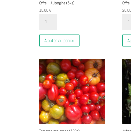
Offre – Aubergine (5kg)
Offre
15,00
€
20,0
quantité
quant
de
de
Offre
Offre
-
-
Ajouter au panier
Aj
Aubergine
Poivr
(5kg)
coloré
(4kg)
Tomates anciennes (500g)
Auber