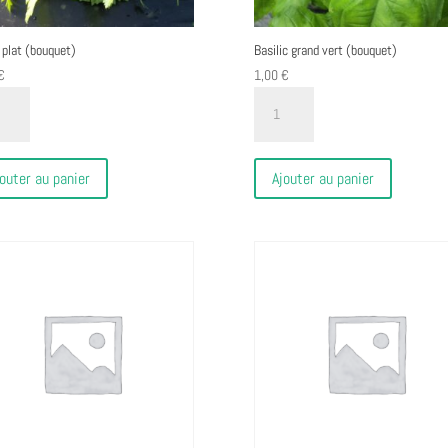
l plat (bouquet)
Basilic grand vert (bouquet)
€
1,00
€
ité
quantité
de
Basilic
grand
outer au panier
Ajouter au panier
uet)
vert
(bouquet)