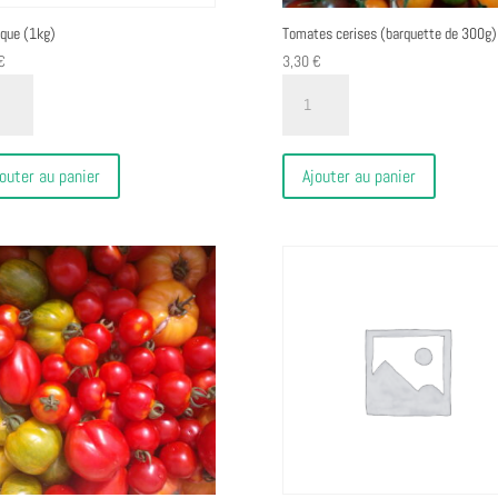
que (1kg)
Tomates cerises (barquette de 300g)
€
3,30
€
ité
quantité
de
que
Tomates
cerises
outer au panier
Ajouter au panier
(barquette
de
300g)