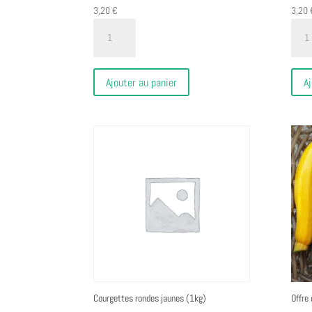
3,20
€
3,20
quantité
quant
de
de
Courgettes
Courg
(1kg)
verte
Ajouter au panier
Aj
(1kg)
Courgettes rondes jaunes (1kg)
Offre