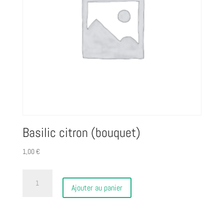
Basilic citron (bouquet)
1,00
€
quantité
de
Ajouter au panier
Basilic
citron
(bouquet)