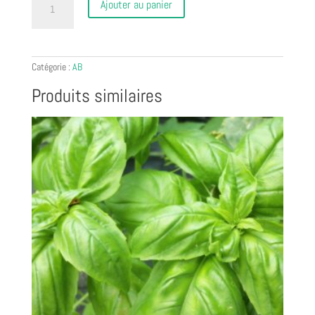
Ajouter au panier
de
Aubergine
(500g)
Catégorie :
AB
Produits similaires