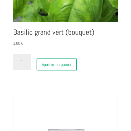
Basilic grand vert (bouquet)
1,00
€
quantité
de
Ajouter au panier
Basilic
grand
vert
(bouquet)