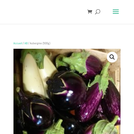
Accueil
/
AB
/ Aubergine (500g)